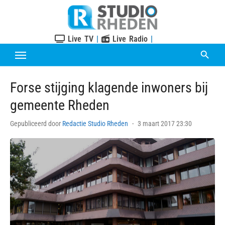
Skip
to
content
Live TV
|
Live Radio
|
Forse stijging klagende inwoners bij
gemeente Rheden
Posted
Gepubliceerd door
Redactie Studio Rheden
3 maart 2017 23:30
on