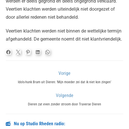
werden er deels gegrond en deels ongegrond verklaard.
Veertien klachten werden uiteindelijk niet doorgezet of
door allerlei redenen niet behandeld.
Veertien klachten werden niet binnen de wettelijke termijn
afgehandeld. De gemeente noemt dit niet klantvriendelijk.
Bericht
Vorige
navigatie
Previous
Idols-hunk Bram uit Dieren: ‘Mijn moeder zei dat ik niet kon zingen’
post:
Volgende
Next
Dieren zat even zonder stroom door Traverse Dieren
post:
Nu op Studio Rheden radio: