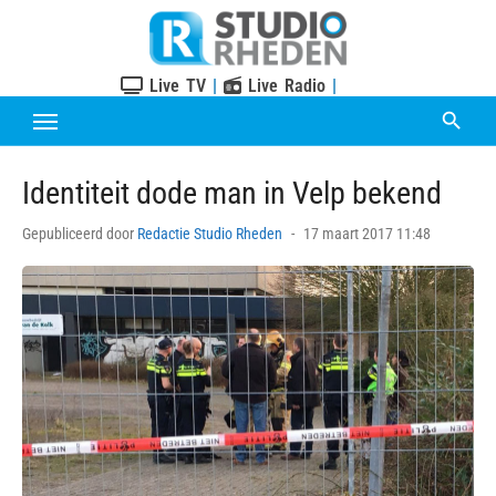
Skip
to
content
Live TV
|
Live Radio
|
Identiteit dode man in Velp bekend
Posted
Gepubliceerd door
Redactie Studio Rheden
17 maart 2017 11:48
on