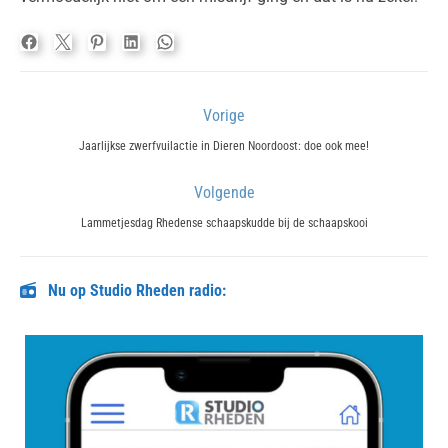
Bericht
Vorige
navigatie
Previous
Jaarlijkse zwerfvuilactie in Dieren Noordoost: doe ook mee!
post:
Volgende
Next
Lammetjesdag Rhedense schaapskudde bij de schaapskooi
post:
Nu op Studio Rheden radio: