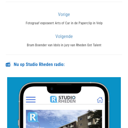
Bericht
Vorige
navigatie
Previous
Fotograaf exposeert Arts of Car in de Paperclip in Velp
post:
Volgende
Next
Bram Boender van Idols in jury van Rheden Got Talent
post:
Nu op Studio Rheden radio: