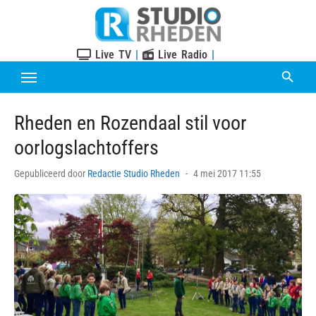
Skip
to
content
Live TV
|
Live Radio
|
Rheden en Rozendaal stil voor
oorlogslachtoffers
Posted
Gepubliceerd door
Redactie Studio Rheden
4 mei 2017 11:55
on