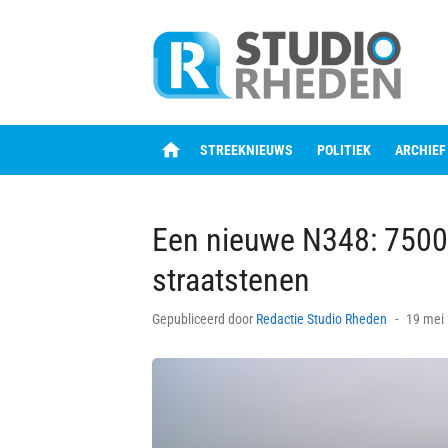
Skip
to
content
home
STREEKNIEUWS
POLITIEK
ARCHIEF
Een nieuwe N348: 7500 
straatstenen
Posted
Gepubliceerd door
Redactie Studio Rheden
19 mei
on