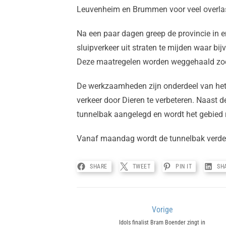
Leuvenheim en Brummen voor veel overlast
Na een paar dagen greep de provincie in 
sluipverkeer uit straten te mijden waar b
Deze maatregelen worden weggehaald zod
De werkzaamheden zijn onderdeel van het 
verkeer door Dieren te verbeteren. Naast 
tunnelbak aangelegd en wordt het gebied r
Vanaf maandag wordt de tunnelbak verde
SHARE
TWEET
PIN IT
SH
Bericht
Vorige
Previous
Idols finalist Bram Boender zingt in