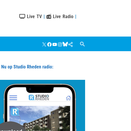
Live TV
|
Live Radio
|
X
Facebook
YouTube
Instagram
Bluesky
Google
Nieuws
u op Studio Rheden radio: