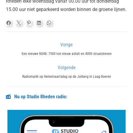
Rheden elke woensdag vanaf 00.00 uur tot donderdag
15.00 uur niet geparkeerd worden binnen de groene lijnen.
Bericht
Vorige
navigatie
Previous
Een nieuwe N348: 7500 ton nieuw asfalt en 4000 straatstenen
post:
Volgende
Next
Radiomarkt op Hemelvaartsdag op de Jutberg in Laag-Soeren
post:
Nu op Studio Rheden radio: