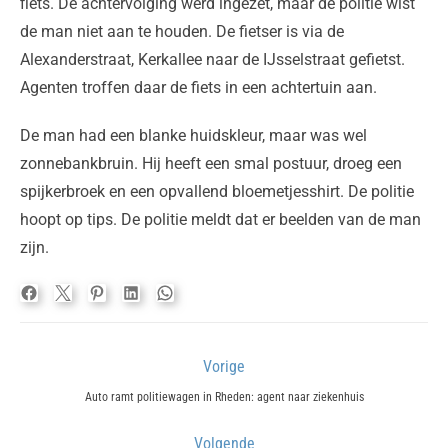
fiets. De achtervolging werd ingezet, maar de politie wist
de man niet aan te houden. De fietser is via de
Alexanderstraat, Kerkallee naar de IJsselstraat gefietst.
Agenten troffen daar de fiets in een achtertuin aan.
De man had een blanke huidskleur, maar was wel
zonnebankbruin. Hij heeft een smal postuur, droeg een
spijkerbroek en een opvallend bloemetjesshirt. De politie
hoopt op tips. De politie meldt dat er beelden van de man
zijn.
Bericht
Vorige
navigatie
Previous
Auto ramt politiewagen in Rheden: agent naar ziekenhuis
post:
Volgende