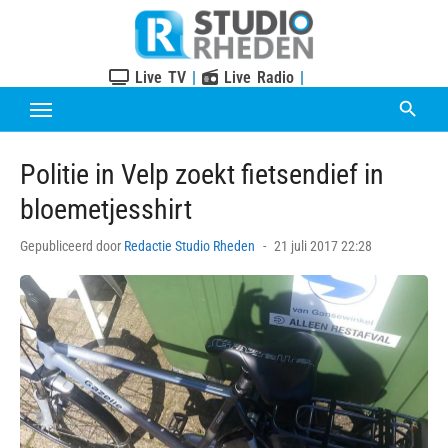
Skip
to
content
Live TV
|
Live Radio
|
Politie in Velp zoekt fietsendief in
bloemetjesshirt
Posted
Gepubliceerd door
Redactie Studio Rheden
21 juli 2017 22:28
on