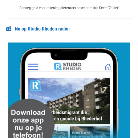
Next
Genoeg geld voor rekening dierenarts beschoten kat Kees: ‘Zo lief’
post:
Nu op Studio Rheden radio: