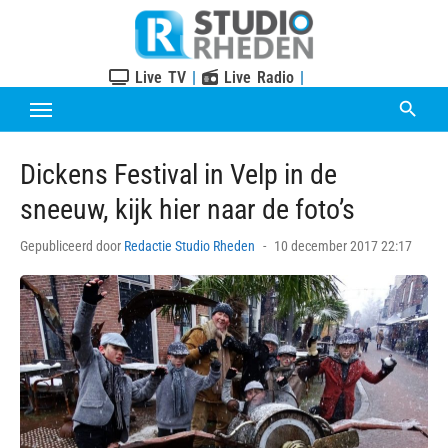
Skip
to
content
Live TV
|
Live Radio
|
Dickens Festival in Velp in de
sneeuw, kijk hier naar de foto’s
Posted
Gepubliceerd door
Redactie Studio Rheden
10 december 2017 22:17
on