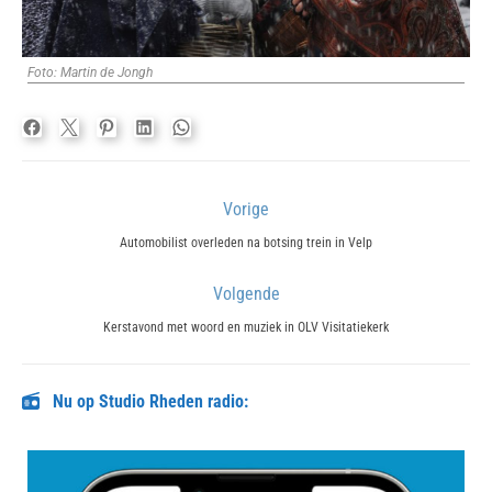
Foto: Martin de Jongh
Bericht
Vorige
navigatie
Previous
Automobilist overleden na botsing trein in Velp
post:
Volgende
Next
Kerstavond met woord en muziek in OLV Visitatiekerk
post:
Nu op Studio Rheden radio: