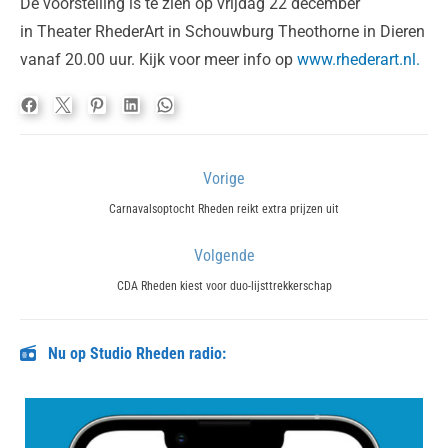
De voorstelling is te zien op vrijdag 22 december
in Theater RhederArt in Schouwburg Theothorne in Dieren
vanaf 20.00 uur. Kijk voor meer info op
www.rhederart.nl.
Bericht
Vorige
navigatie
Previous
Carnavalsoptocht Rheden reikt extra prijzen uit
post:
Volgende
Next
CDA Rheden kiest voor duo-lijsttrekkerschap
post:
Nu op Studio Rheden radio: