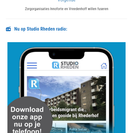
Next
Zorgorganisaties Innoforte en Vreedenhoff willen fuseren
post:
Nu op Studio Rheden radio: