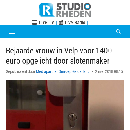
Skip
to
content
Live TV
|
Live Radio
|
Bejaarde vrouw in Velp voor 1400
euro opgelicht door slotenmaker
Posted
Gepubliceerd door
Mediapartner Omroep Gelderland
2 mei 2018 08:15
on