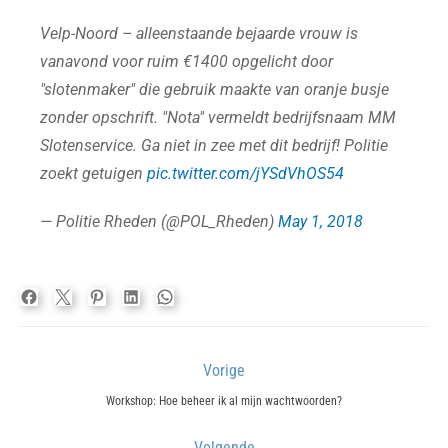
Velp-Noord – alleenstaande bejaarde vrouw is
vanavond voor ruim €1400 opgelicht door
"slotenmaker" die gebruik maakte van oranje busje
zonder opschrift. "Nota" vermeldt bedrijfsnaam MM
Slotenservice. Ga niet in zee met dit bedrijf! Politie
zoekt getuigen
pic.twitter.com/jYSdVhOS54
— Politie Rheden (@POL_Rheden)
May 1, 2018
Bericht
Vorige
navigatie
Previous
Workshop: Hoe beheer ik al mijn wachtwoorden?
post:
Volgende