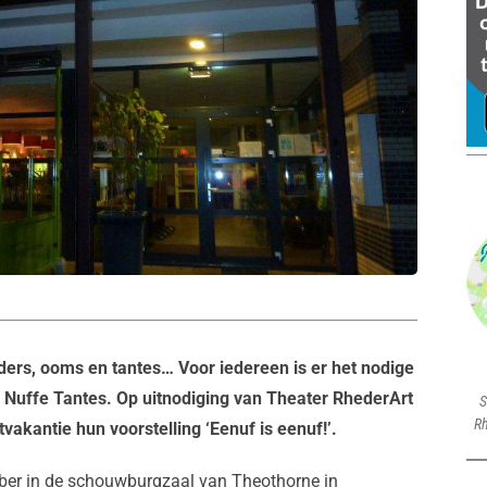
ders, ooms en tantes… Voor iedereen is er het nodige
n Nuffe Tantes. Op uitnodiging van Theater RhederArt
S
Rh
vakantie hun voorstelling ‘Eenuf is eenuf!’.
er in de schouwburgzaal van Theothorne in