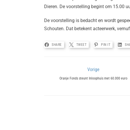
Dieren. De voorstelling begint om 15.00 uur
De voorstelling is bedacht en wordt gespe
Schouten. Dat betekent acteerwerk, vernuf
SHARE
TWEET
PIN IT
SH
Bericht
Vorige
Previous
navigatie
Oranje Fonds steunt Inloophuis met 60.000 euro
post: