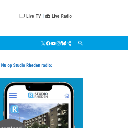
Live TV
|
Live Radio
|
X
Facebook
YouTube
Instagram
Bluesky
Google
Nieuws
u op Studio Rheden radio: