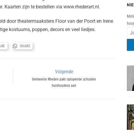
NI
. Kaarten zijn te bestellen via www.rhederart.nl.
Meld
eld door theatermaaksters Floor van der Poort en Irene
hoog
tige kostuums, poppen, decors en veel liedjes.
ARE
SHARE
Volgende
Next
Gemeente Rheden pakt oplopende schulden
huishoudens aan
post: