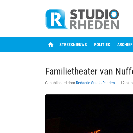
Skip
to
content
home
STREEKNIEUWS
POLITIEK
ARCHIEF
Familietheater van Nuff
Posted
Gepubliceerd door
Redactie Studio Rheden
12 okto
on