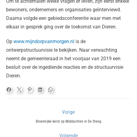
Om te achterhalen welke vragen er leven, zijn eerst enkele
bewoners, ondernemers en organisaties geïnterviewd.
Daarna volgde een gebiedsconferentie waar men met
elkaar in gesprek ging over de toekomst van Dieren.
Op
www.mijndorpvanmorgen.nl
is de
ontwerpstructuurvisie te bekijken. Naar verwachting
neemt de gemeenteraad in het voorjaar van 2019 een
besluit over de ingediende reacties en de structuurvisie
Dieren.
Bericht
Vorige
navigatie
Previous
Bloemrijke kerst op Middachten in De Steeg
post:
Volgende