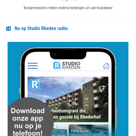
Next
Burgermeesters reiken onderscheidingen uit aan brandweer
post:
Nu op Studio Rheden radio: