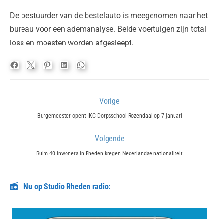
De bestuurder van de bestelauto is meegenomen naar het
bureau voor een ademanalyse. Beide voertuigen zijn total
loss en moesten worden afgesleept.
Bericht
Vorige
navigatie
Previous
Burgemeester opent IKC Dorpsschool Rozendaal op 7 januari
post:
Volgende
Next
Ruim 40 inwoners in Rheden kregen Nederlandse nationaliteit
post:
Nu op Studio Rheden radio: