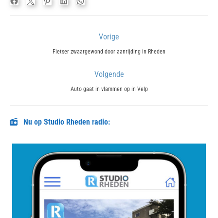
Bericht
Vorige
navigatie
Previous
Fietser zwaargewond door aanrijding in Rheden
post:
Volgende
Next
Auto gaat in vlammen op in Velp
post:
Nu op Studio Rheden radio: