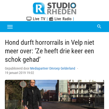
Skip
to
content
Live TV
|
Live Radio
|
Hond durft horrorrails in Velp niet
meer over: ‘Ze heeft drie keer een
schok gehad’
Posted
Gepubliceerd door
Mediapartner Omroep Gelderland
on
19 januari 2019 19:02