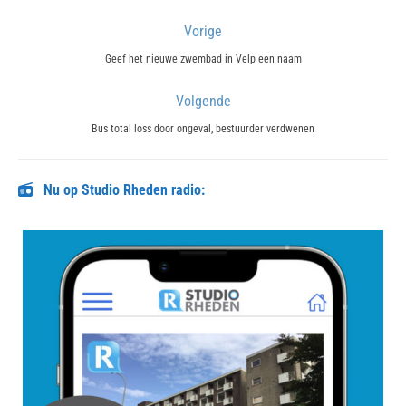
Bericht
Vorige
navigatie
Previous
Geef het nieuwe zwembad in Velp een naam
post:
Volgende
Next
Bus total loss door ongeval, bestuurder verdwenen
post:
Nu op Studio Rheden radio: