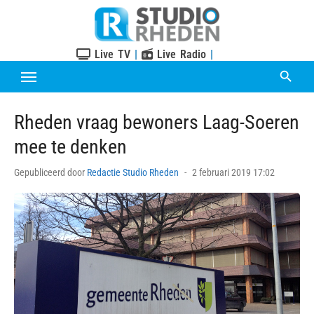
Skip
to
content
Live TV
|
Live Radio
|
Rheden vraag bewoners Laag-Soeren
mee te denken
Posted
Gepubliceerd door
Redactie Studio Rheden
2 februari 2019 17:02
on