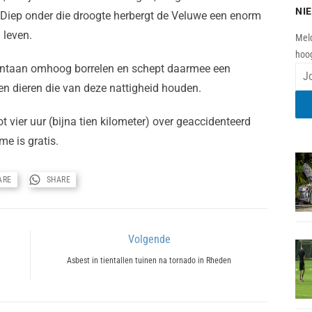
NI
 Diep onder die droogte herbergt de Veluwe een enorm
 leven.
Meld
hoog
ntaan omhoog borrelen en schept daarmee een
 en dieren die van deze nattigheid houden.
ot vier uur (bijna tien kilometer) over geaccidenteerd
me is gratis.
ARE
SHARE
Volgende
Next
Asbest in tientallen tuinen na tornado in Rheden
post: