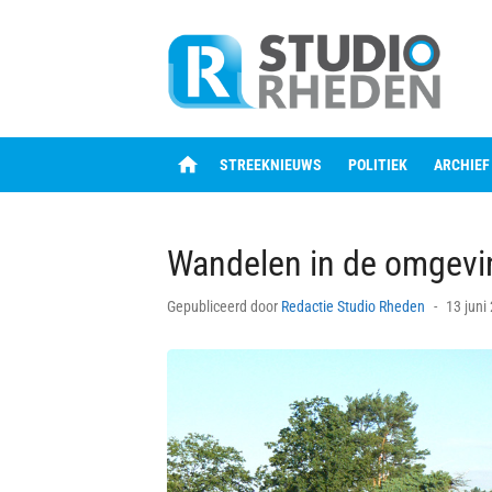
Skip
to
content
home
STREEKNIEUWS
POLITIEK
ARCHIEF
Wandelen in de omgevi
Posted
Gepubliceerd door
Redactie Studio Rheden
13 juni
on