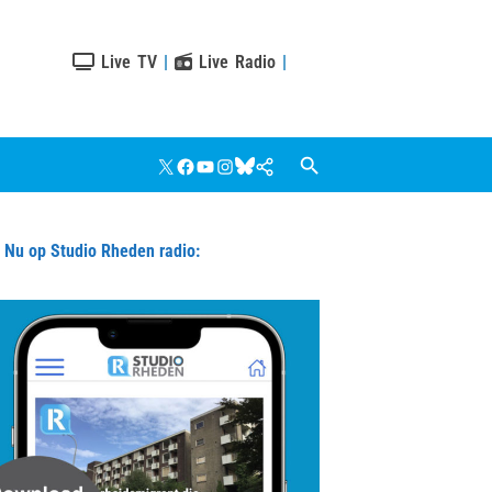
Live TV
|
Live Radio
|
X
Facebook
YouTube
Instagram
Bluesky
Google
Nieuws
u op Studio Rheden radio: