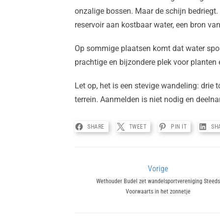
onzalige bossen. Maar de schijn bedriegt.
reservoir aan kostbaar water, een bron van
Op sommige plaatsen komt dat water spo
prachtige en bijzondere plek voor planten
Let op, het is een stevige wandeling: drie t
terrein. Aanmelden is niet nodig en deelna
SHARE
TWEET
PIN IT
SH
Bericht
Vorige
Previous
Wethouder Budel zet wandelsportvereniging Steeds
navigatie
Voorwaarts in het zonnetje
post: