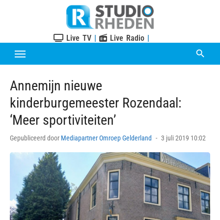
Skip
to
content
Live TV
|
Live Radio
|
Annemijn nieuwe
kinderburgemeester Rozendaal:
‘Meer sportiviteiten’
Posted
Gepubliceerd door
Mediapartner Omroep Gelderland
3 juli 2019 10:02
on