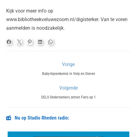
Kijk voor meer info op
www.bibliotheekveluwezoom.nl/digisterker. Van te voren
aanmelden is noodzakelijk.
Bericht
Vorige
navigatie
Previous
Baby-bijeenkomst in Velp en Dieren
post:
Volgende
Next
DELS Ondernemers zetten Fiets op 1
post:
Nu op Studio Rheden radio: