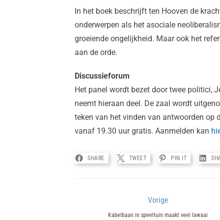
In het boek beschrijft ten Hooven de krach
onderwerpen als het asociale neoliberali
groeiende ongelijkheid. Maar ook het ref
aan de orde.
Discussieforum
Het panel wordt bezet door twee politici, 
neemt hieraan deel. De zaal wordt uitgeno
teken van het vinden van antwoorden op d
vanaf 19.30 uur gratis. Aanmelden kan
hi
SHARE
TWEET
PIN IT
SH
Bericht
Vorige
Previous
navigatie
Kabelbaan in speeltuin maakt veel lawaai