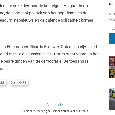
NI
ten die onze democratie bedreigen. Hij gaat in op
sme, de zondebokpolitiek van het populisme en de
Meld
erendum, nepnieuws en de dalende solidariteit komen
hoog
Jean Eigeman en Ricardo Brouwer. Ook de schrijver zelf
digd mee te discussieren. Het forum staat vooral in het
e bedreigingen van de democratie. De toegang is
er
.
ARE
SHARE
Volgende
Next
Gemeente Rheden gaat samenwerken met buurthuis