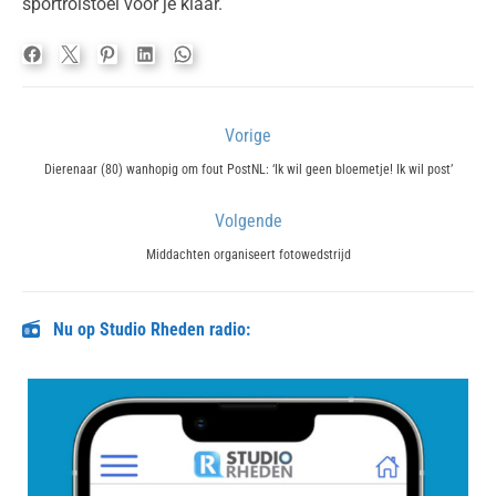
sportrolstoel voor je klaar.
Bericht
Vorige
navigatie
Previous
Dierenaar (80) wanhopig om fout PostNL: ‘Ik wil geen bloemetje! Ik wil post’
post:
Volgende
Next
Middachten organiseert fotowedstrijd
post:
Nu op Studio Rheden radio: