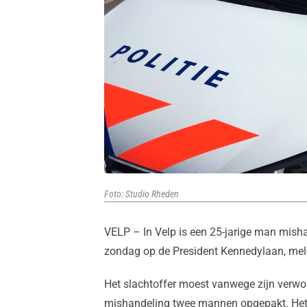
Foto: Studio Rheden
VELP – In Velp is een 25-jarige man misha
zondag op de President Kennedylaan, meldt
Het slachtoffer moest vanwege zijn verwon
mishandeling twee mannen opgepakt. Het z