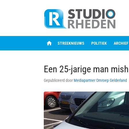
Skip
to
content
home
STREEKNIEUWS
POLITIEK
ARCHIEF
Een 25-jarige man mish
Gepubliceerd door
Mediapartner Omroep Gelderland