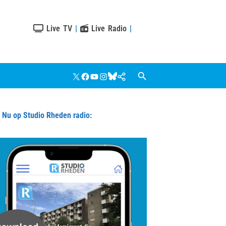
Live TV
|
Live Radio
|
X
Facebook
YouTube
Instagram
Bluesky
Google
Nieuws
u op Studio Rheden radio: