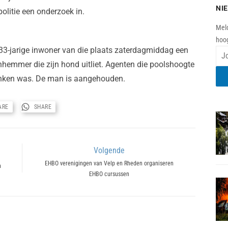
NI
politie een onderzoek in.
Meld
hoog
 33-jarige inwoner van die plaats zaterdagmiddag een
nhemmer die zijn hond uitliet. Agenten die poolshoogte
onken was. De man is aangehouden.
ARE
SHARE
Volgende
Next
EHBO verenigingen van Velp en Rheden organiseren
n
EHBO cursussen
post: