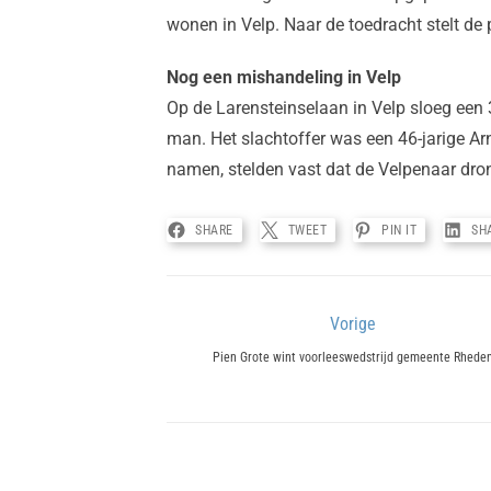
wonen in Velp. Naar de toedracht stelt de 
Nog een mishandeling in Velp
Op de Larensteinselaan in Velp sloeg een
man. Het slachtoffer was een 46-jarige Ar
namen, stelden vast dat de Velpenaar dr
SHARE
TWEET
PIN IT
SH
Bericht
Vorige
Previous
navigatie
Pien Grote wint voorleeswedstrijd gemeente Rhede
post: