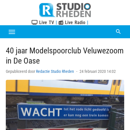
Skip
to
content
Live TV
|
Live Radio
|
40 jaar Modelspoorclub Veluwezoom
in De Oase
Posted
Gepubliceerd door
Redactie Studio Rheden
24 februari 2020 14:02
on