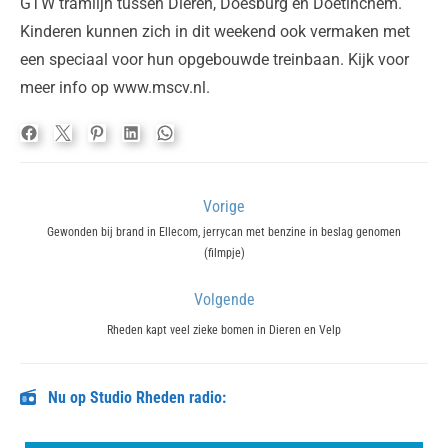
GTW tramlijn tussen Dieren, Doesburg en Doetinchem.
Kinderen kunnen zich in dit weekend ook vermaken met
een speciaal voor hun opgebouwde treinbaan. Kijk voor
meer info op www.mscv.nl.
Bericht
Vorige
navigatie
Previous
Gewonden bij brand in Ellecom, jerrycan met benzine in beslag genomen
(filmpje)
post:
Volgende
Next
Rheden kapt veel zieke bomen in Dieren en Velp
post:
Nu op Studio Rheden radio: