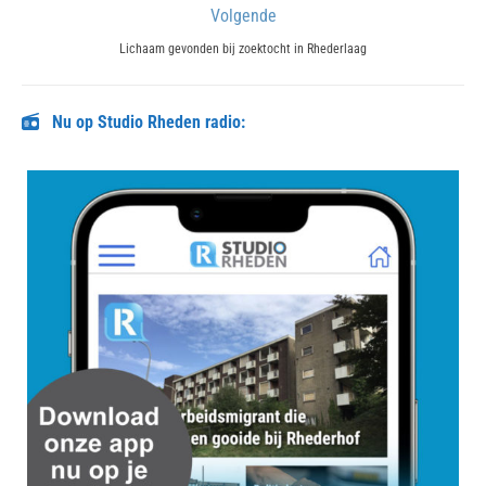
Volgende
Next
Lichaam gevonden bij zoektocht in Rhederlaag
post:
Nu op Studio Rheden radio: