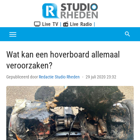
Skip
to
content
Live TV
|
Live Radio
|
Wat kan een hoverboard allemaal
veroorzaken?
Posted
Gepubliceerd door
Redactie Studio Rheden
29 juli 2020 23:32
on