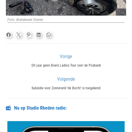
Foto: Brandweer Dieren
Bericht
Vorige
navigatie
Previous
Dit jaar geen Boels Ladies Tour over de Posbank
post:
Volgende
Next
Subsidie voor Zonneveld ‘de Bocht’ is toegekend
post:
Nu op Studio Rheden radio: