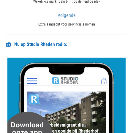
navigatie
Previous
Wekelijkse markt Velp blijft op de huidige plek
post:
Volgende
Next
Extra aandacht voor provinciale bomen
post:
Nu op Studio Rheden radio: