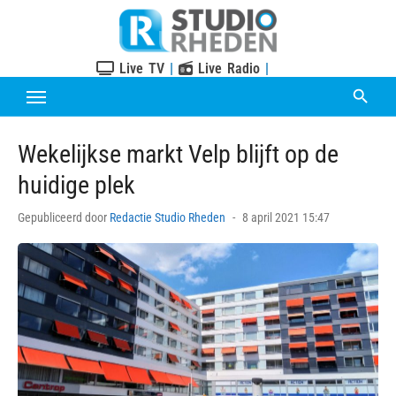
Skip
to
content
Live TV
|
Live Radio
|
Wekelijkse markt Velp blijft op de
huidige plek
Posted
Gepubliceerd door
Redactie Studio Rheden
8 april 2021 15:47
on