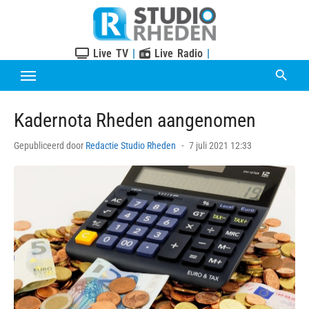
Skip
to
content
Live TV
|
Live Radio
|
Kadernota Rheden aangenomen
Posted
Gepubliceerd door
Redactie Studio Rheden
7 juli 2021 12:33
on