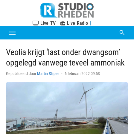
Skip
to
content
Live TV
|
Live Radio
|
Veolia krijgt ‘last onder dwangsom’
opgelegd vanwege teveel ammoniak
Posted
Gepubliceerd door
Martin Slijper
6 februari 2022 09:53
on