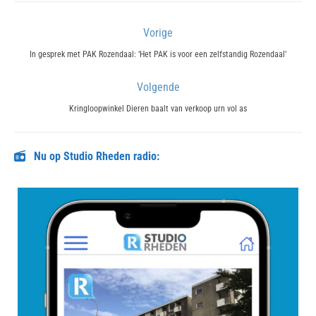
Bericht
Vorige
navigatie
Previous
In gesprek met PAK Rozendaal: ‘Het PAK is voor een zelfstandig Rozendaal’
post:
Volgende
Next
Kringloopwinkel Dieren baalt van verkoop urn vol as
post:
Nu op Studio Rheden radio: