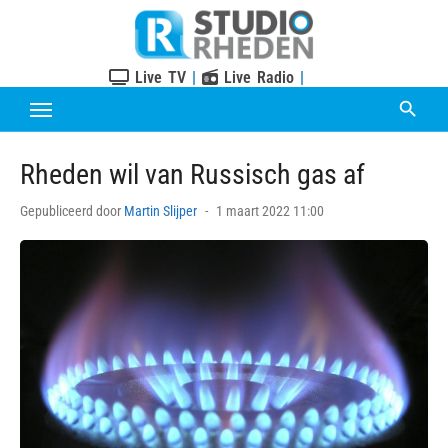
Skip
to
content
Live TV
|
Live Radio
|
Rheden wil van Russisch gas af
Posted
Gepubliceerd door
Martin Slijper
1 maart 2022 11:00
on