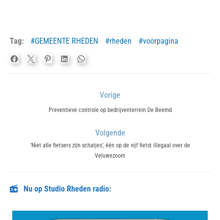
Tag:
GEMEENTE RHEDEN
rheden
voorpagina
Bericht
Vorige
navigatie
Previous
Preventieve controle op bedrijventerrein De Beemd
post:
Volgende
Next
‘Niet alle fietsers zijn schatjes’, één op de vijf fietst illegaal over de
Veluwezoom
post:
Nu op Studio Rheden radio: