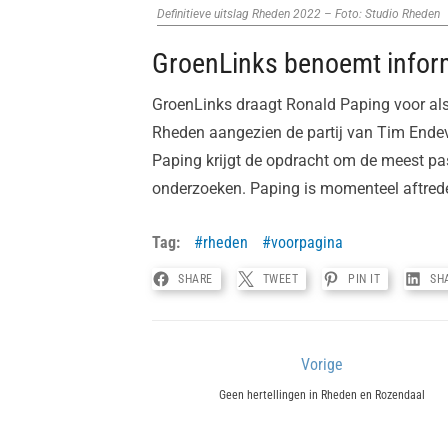
Definitieve uitslag Rheden 2022 – Foto: Studio Rheden
GroenLinks benoemt infor
GroenLinks draagt Ronald Paping voor als
Rheden aangezien de partij van Tim Ende
Paping krijgt de opdracht om de meest p
onderzoeken. Paping is momenteel aftred
Tag:
rheden
voorpagina
SHARE
TWEET
PIN IT
SH
Bericht
Vorige
Previous
navigatie
Geen hertellingen in Rheden en Rozendaal
post: