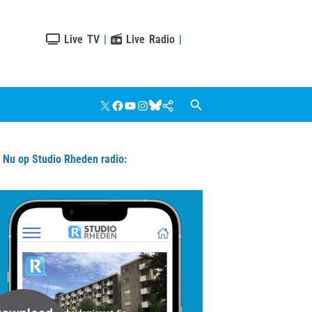
Live TV
|
Live Radio
|
X
Facebook
YouTube
Instagram
Bluesky
Google
Nieuws
u op Studio Rheden radio: