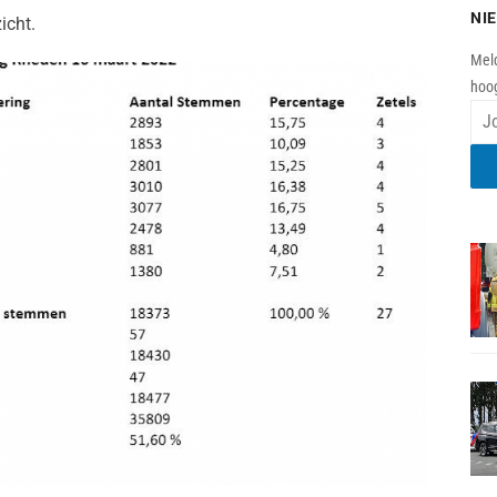
NI
icht.
Meld
hoog