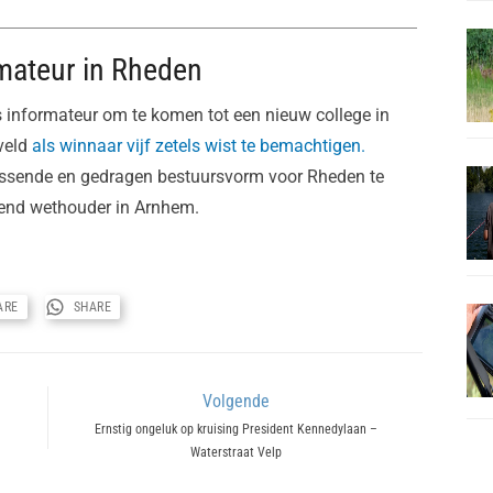
mateur in Rheden
 informateur om te komen tot een nieuw college in
veld
als winnaar vijf zetels wist te bemachtigen.
assende en gedragen bestuursvorm voor Rheden te
end wethouder in Arnhem.
ARE
SHARE
Volgende
Next
Ernstig ongeluk op kruising President Kennedylaan –
Waterstraat Velp
post: