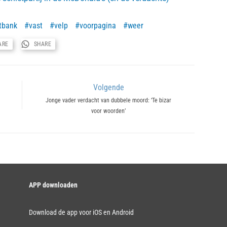
tbank
vast
velp
voorpagina
weer
ARE
SHARE
Volgende
Next
Jonge vader verdacht van dubbele moord: ‘Te bizar
voor woorden’
post:
APP downloaden
Download de app voor iOS en Android