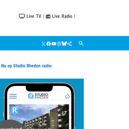
Live TV
|
Live Radio
|
X
Facebook
YouTube
Instagram
Bluesky
Google
Nieuws
u op Studio Rheden radio: