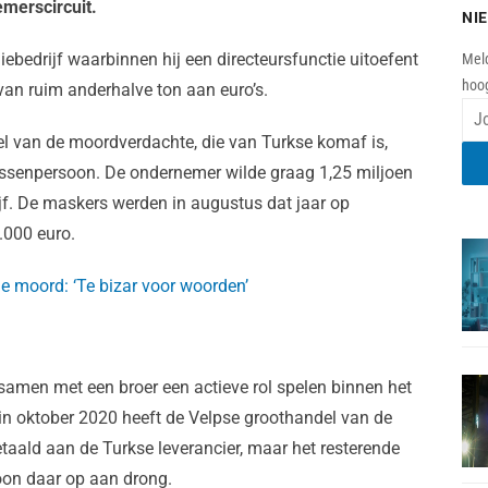
merscircuit.
NI
iebedrijf waarbinnen hij een directeursfunctie uitoefent
Meld
hoog
van ruim anderhalve ton aan euro’s.
el van de moordverdachte, die van Turkse komaf is,
tussenpersoon. De ondernemer wilde graag 1,25 miljoen
f. De maskers werden in augustus dat jaar op
.000 euro.
e moord: ‘Te bizar voor woorden’
amen met een broer een actieve rol spelen binnen het
egin oktober 2020 heeft de Velpse groothandel van de
aald aan de Turkse leverancier, maar het resterende
oon daar op aan drong.