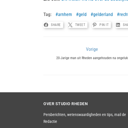
Tag:
arnhem
geld
gelderland
rech
SHARE
TWEET
PIN IT
SH
Bericht
Vorige
Previous
navigatie
20-Jarige man uit Rheden aangehouden na ongeluk
post:
OVER STUDIO RHEDEN
Persberichten, wetenswaardigheden en tips,
mail de
Redactie