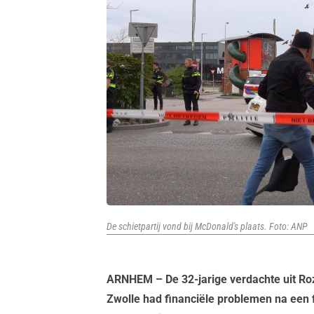
De schietpartij vond bij McDonald's plaats. Foto: ANP
ARNHEM
– De 32-jarige verdachte uit 
Zwolle had financiële problemen na een