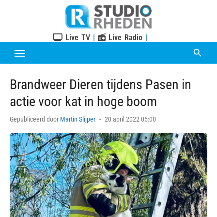
Skip
to
content
Live TV
|
Live Radio
|
Brandweer Dieren tijdens Pasen in
actie voor kat in hoge boom
Posted
Gepubliceerd door
Martin Slijper
20 april 2022 05:00
on