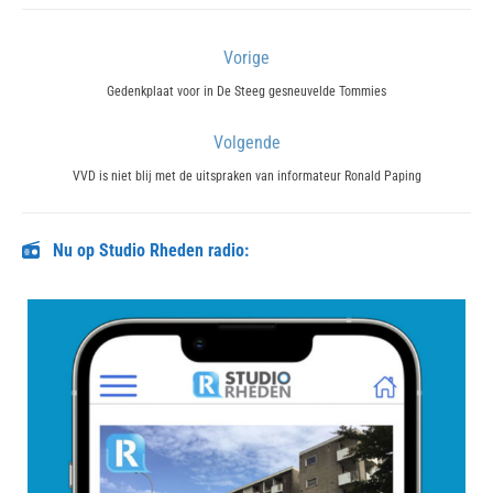
Bericht
Vorige
navigatie
Previous
Gedenkplaat voor in De Steeg gesneuvelde Tommies
post:
Volgende
Next
VVD is niet blij met de uitspraken van informateur Ronald Paping
post:
Nu op Studio Rheden radio: