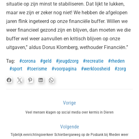
situatie op zijn minst te stabiliseren. Dat lijkt te lukken,
maar we zijn er zeker nog niet! We hebben de afgelopen
jaren flink ingeteerd op onze financiële buffer. Willen we
weer financieel gezond zijn en blijven, dan moeten we die
buffer wel weer aanvullen en kritisch blijven op onze
uitgaven,” aldus Dorus Klomberg, wethouder Financiën.”
Tag:
corona
geld
jeugdzorg
recreatie
rheden
sport
toerisme
voorpagina
werkloosheid
zorg
Bericht
Vorige
navigatie
Previous
Veel mensen klagen op social media over kermis in Dieren
post:
Volgende
Next
Tijdelijk eenrichtingsverkeer Schietbergseweg op de Posbank bij Rheden weer