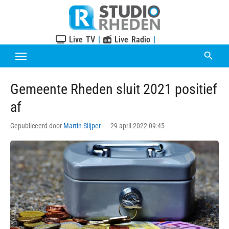
Skip
to
content
Live TV
|
Live Radio
|
Gemeente Rheden sluit 2021 positief
af
Posted
Gepubliceerd door
Martin Slijper
29 april 2022 09:45
on