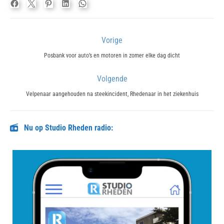
Bericht
Vorige
navigatie
Previous
Posbank voor auto’s en motoren in zomer elke dag dicht
post:
Volgende
Next
Velpenaar aangehouden na steekincident, Rhedenaar in het ziekenhuis
post:
Nu op Studio Rheden radio: