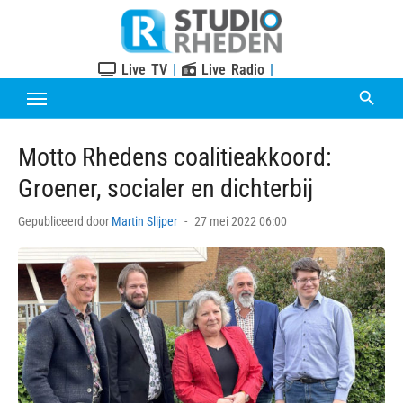
Skip
to
content
Live TV
|
Live Radio
|
Motto Rhedens coalitieakkoord:
Groener, socialer en dichterbij
Posted
Gepubliceerd door
Martin Slijper
27 mei 2022 06:00
on