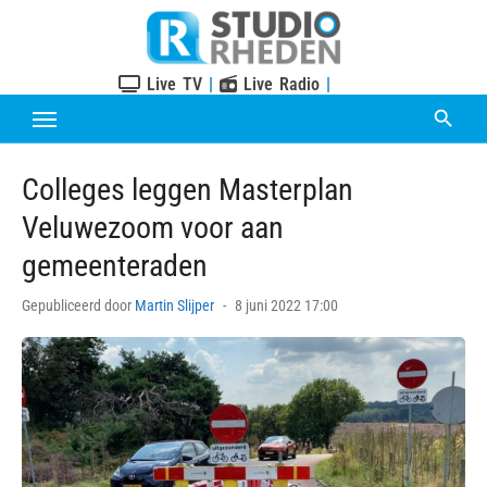
Skip
to
content
Live TV
|
Live Radio
|
Colleges leggen Masterplan
Veluwezoom voor aan
gemeenteraden
Posted
Gepubliceerd door
Martin Slijper
8 juni 2022 17:00
on