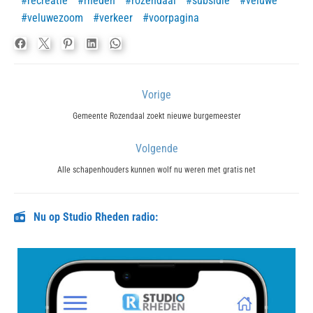
recreatie
rheden
rozendaal
subsidie
veluwe
veluwezoom
verkeer
voorpagina
Bericht
Vorige
navigatie
Previous
Gemeente Rozendaal zoekt nieuwe burgemeester
post:
Volgende
Next
Alle schapenhouders kunnen wolf nu weren met gratis net
post:
Nu op Studio Rheden radio: