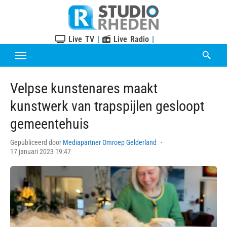
Skip
to
content
Live TV
|
Live Radio
|
Velpse kunstenares maakt
kunstwerk van trapspijlen gesloopt
gemeentehuis
Posted
Gepubliceerd door
Mediapartner Omroep Gelderland
on
17 januari 2023 19:47