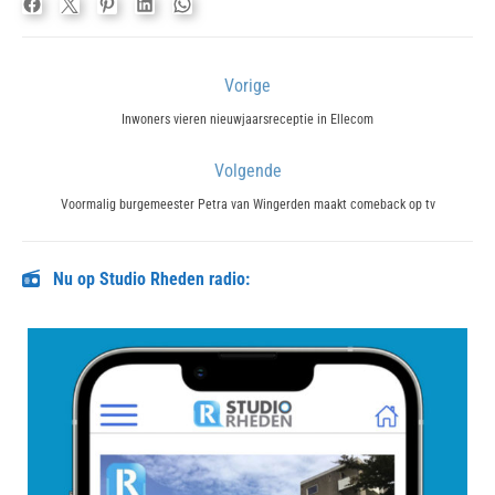
Bericht
Vorige
navigatie
Previous
Inwoners vieren nieuwjaarsreceptie in Ellecom
post:
Volgende
Next
Voormalig burgemeester Petra van Wingerden maakt comeback op tv
post:
Nu op Studio Rheden radio: