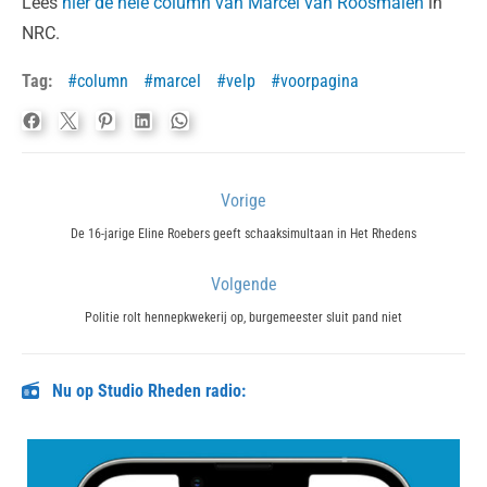
Lees
hier de hele column van Marcel van Roosmalen
in
NRC.
Tag:
column
marcel
velp
voorpagina
Bericht
Vorige
navigatie
Previous
De 16-jarige Eline Roebers geeft schaaksimultaan in Het Rhedens
post:
Volgende
Next
Politie rolt hennepkwekerij op, burgemeester sluit pand niet
post:
Nu op Studio Rheden radio: