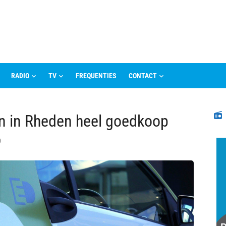
RADIO
TV
FREQUENTIES
CONTACT
N
en in Rheden heel goedkoop
0