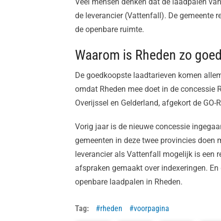
Veel mensen denken dat de laadpalen van d
de leverancier (Vattenfall). De gemeente re
de openbare ruimte.
Waarom is Rheden zo goe
De goedkoopste laadtarieven komen allemaa
omdat Rheden mee doet in de concessie R
Overijssel en Gelderland, afgekort de GO-
Vorig jaar is de nieuwe concessie ingega
gemeenten in deze twee provincies doen m
leverancier als Vattenfall mogelijk is een r
afspraken gemaakt over indexeringen. En d
openbare laadpalen in Rheden.
Tag:
rheden
voorpagina