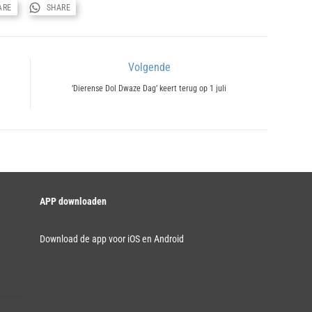
ARE
SHARE
Volgende
Next
‘Dierense Dol Dwaze Dag’ keert terug op 1 juli
post:
APP downloaden
Download de app voor iOS en Android