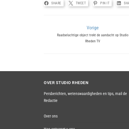
SHARE
TWEET
PIN IT
SH
Bericht
Vorige
Previous
Raadselachtige object trekt de aandacht op Studio
navigatie
Rheden TV
post:
OVER STUDIO RHEDEN
Persberichten, wetenswaardigheden en tips,
mail de
Redactie
Over ons