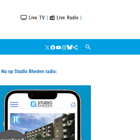
Live TV
|
Live Radio
|
X
Facebook
YouTube
Instagram
Bluesky
Google
Nieuws
u op Studio Rheden radio: