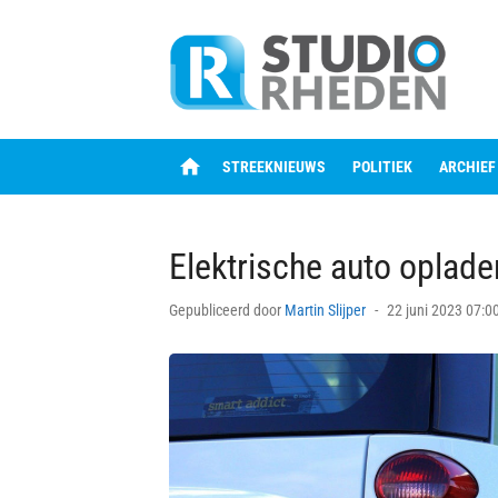
Skip
to
content
home
STREEKNIEUWS
POLITIEK
ARCHIEF
Elektrische auto oplad
Posted
Gepubliceerd door
Martin Slijper
22 juni 2023 07:0
on