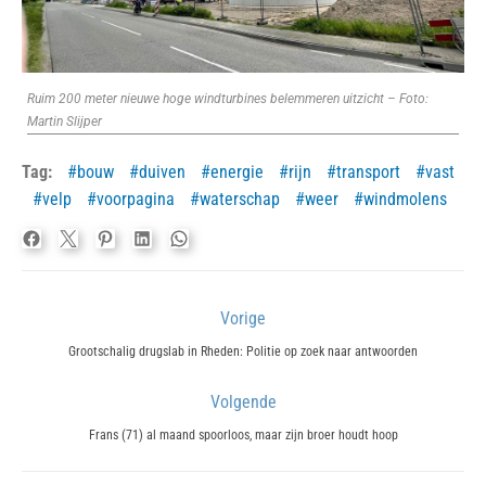
Ruim 200 meter nieuwe hoge windturbines belemmeren uitzicht – Foto:
Martin Slijper
Tag:
bouw
duiven
energie
rijn
transport
vast
velp
voorpagina
waterschap
weer
windmolens
Bericht
Vorige
navigatie
Previous
Grootschalig drugslab in Rheden: Politie op zoek naar antwoorden
post:
Volgende
Next
Frans (71) al maand spoorloos, maar zijn broer houdt hoop
post: