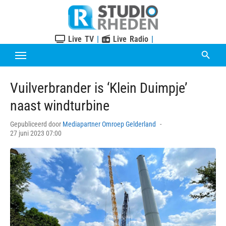
Skip
to
content
Live TV
|
Live Radio
|
Vuilverbrander is ‘Klein Duimpje’
naast windturbine
Posted
Gepubliceerd door
Mediapartner Omroep Gelderland
on
27 juni 2023 07:00