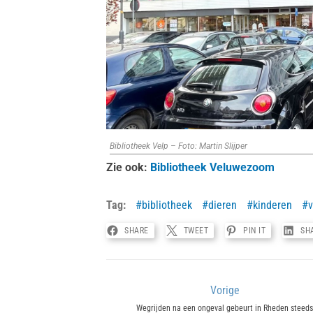
Bibliotheek Velp – Foto: Martin Slijper
Zie ook:
Bibliotheek Veluwezoom
Tag:
bibliotheek
dieren
kinderen
v
SHARE
TWEET
PIN IT
SH
Bericht
Vorige
Previous
Wegrijden na een ongeval gebeurt in Rheden steeds