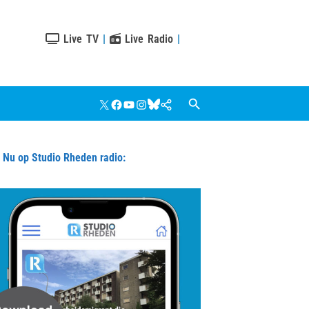
Live TV
|
Live Radio
|
X
Facebook
YouTube
Instagram
Bluesky
Google
Nieuws
u op Studio Rheden radio: