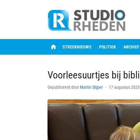
Skip
to
content
home
STREEKNIEUWS
POLITIEK
ARCHIEF
Voorleesuurtjes bij bibl
Posted
Gepubliceerd door
Martin Slijper
17 augustus 2023
on