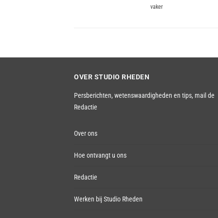
navigatie
vaker
post:
OVER STUDIO RHEDEN
Persberichten, wetenswaardigheden en tips,
mail de
Redactie
Over ons
Hoe ontvangt u ons
Redactie
Werken bij Studio Rheden