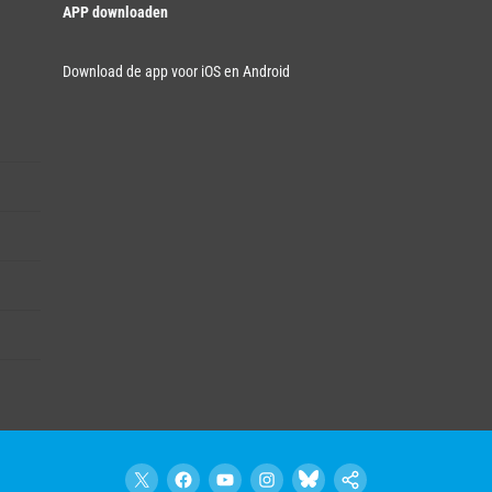
APP downloaden
Download de app voor iOS en Android
X
Facebook
YouTube
Instagram
Bluesky
Google