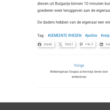
dieven uit Bulgarije binnen 10 minuten k
goederen weer teruggeven aan de eigenaar
De daders hebben van de eigenaar een win
Tag:
GEMEENTE RHEDEN
politie
velp
SHARE
TWEET
PIN IT
SH
Bericht
Vorige
Previous
Winkeleigenaar Douglas achtervolgt dieven door
navigatie
winkelstraat
post: