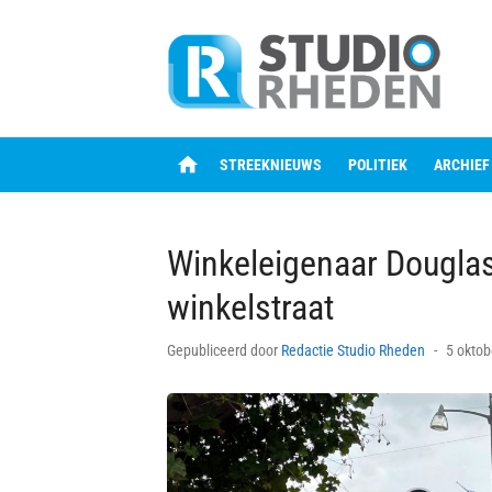
Skip
to
content
home
STREEKNIEUWS
POLITIEK
ARCHIEF
Winkeleigenaar Douglas
winkelstraat
Posted
Gepubliceerd door
Redactie Studio Rheden
5 oktob
on