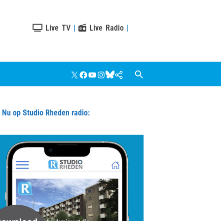
Live TV
|
Live Radio
|
X
Facebook
YouTube
Instagram
Bluesky
Google
Nieuws
u op Studio Rheden radio: