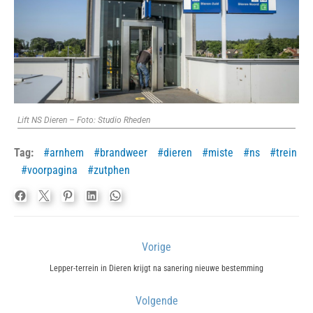
Lift NS Dieren – Foto: Studio Rheden
Tag:
arnhem
brandweer
dieren
miste
ns
trein
voorpagina
zutphen
Bericht
Vorige
navigatie
Previous
Lepper-terrein in Dieren krijgt na sanering nieuwe bestemming
post:
Volgende