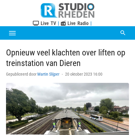
Skip
to
content
Live TV
|
Live Radio
|
Opnieuw veel klachten over liften op
treinstation van Dieren
Posted
Gepubliceerd door
Martin Slijper
20 oktober 2023 16:00
on