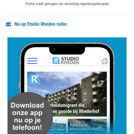
Next
Politie zoekt getuigen van vernieling regenboogzebrapad
post:
Nu op Studio Rheden radio: