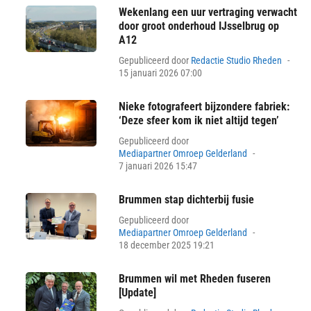
Wekenlang een uur vertraging verwacht
door groot onderhoud IJsselbrug op
A12
Pos
Gepubliceerd door
Redactie Studio Rheden
on
15 januari 2026 07:00
Nieke fotografeert bijzondere fabriek:
‘Deze sfeer kom ik niet altijd tegen’
Gepubliceerd door
Posted
Mediapartner Omroep Gelderland
on
7 januari 2026 15:47
Brummen stap dichterbij fusie
Gepubliceerd door
Posted
Mediapartner Omroep Gelderland
on
18 december 2025 19:21
Brummen wil met Rheden fuseren
[Update]