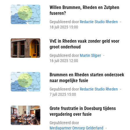
Willen Brummen, Rheden en Zutphen
fuseren?
Pos
Gepubliceerd door
Redactie Studio Rheden
on
18 juli 2025 15:00
VvE in Rheden vaak zonder geld voor
groot onderhoud
Posted
Gepubliceerd door
Martin Slijper
on
16 juli 2025 12:00
Brummen en Rheden starten onderzoek
naar mogelijke fusie
Pos
Gepubliceerd door
Redactie Studio Rheden
on
7 juli 2025 15:00
Grote frustratie in Doesburg tijdens
vergadering over fusie
Gepubliceerd door
Posted
Mediapartner Omroep Gelderland