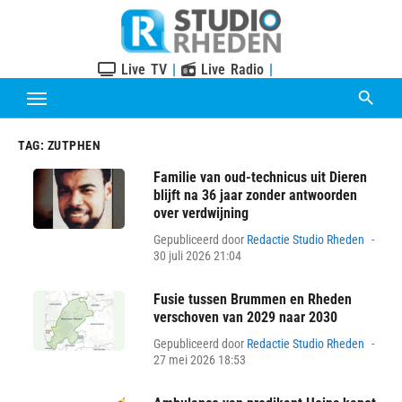
Skip
to
content
Live TV
|
Live Radio
|
TAG:
ZUTPHEN
Familie van oud-technicus uit Dieren
blijft na 36 jaar zonder antwoorden
over verdwijning
Pos
Gepubliceerd door
Redactie Studio Rheden
on
30 juli 2026 21:04
Fusie tussen Brummen en Rheden
verschoven van 2029 naar 2030
Pos
Gepubliceerd door
Redactie Studio Rheden
on
27 mei 2026 18:53