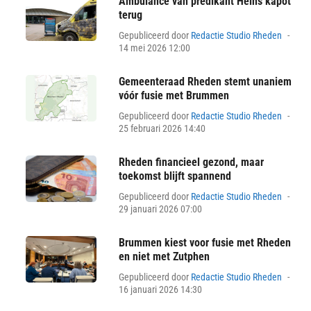
Ambulance van predikant Heins kapot
terug
Pos
Gepubliceerd door
Redactie Studio Rheden
on
14 mei 2026 12:00
Gemeenteraad Rheden stemt unaniem
vóór fusie met Brummen
Pos
Gepubliceerd door
Redactie Studio Rheden
on
25 februari 2026 14:40
Rheden financieel gezond, maar
toekomst blijft spannend
Pos
Gepubliceerd door
Redactie Studio Rheden
on
29 januari 2026 07:00
Brummen kiest voor fusie met Rheden
en niet met Zutphen
Pos
Gepubliceerd door
Redactie Studio Rheden
on
16 januari 2026 14:30