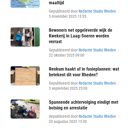
maaltijd
Pos
Gepubliceerd door
Redactie Studio Rheden
on
5 november 2025 13:55
Bewoners net opgeleverde wijk de
Kwekerij in Laag-Soeren worden
verrast
Pos
Gepubliceerd door
Redactie Studio Rheden
on
22 oktober 2025 09:00
Renkum haakt af in fusieplannen: wat
betekent dit voor Rheden?
Pos
Gepubliceerd door
Redactie Studio Rheden
on
3 september 2025 23:00
Spannende achtervolging eindigt met
botsing en arrestatie
Pos
Gepubliceerd door
Redactie Studio Rheden
on
20 augustus 2025 13:30