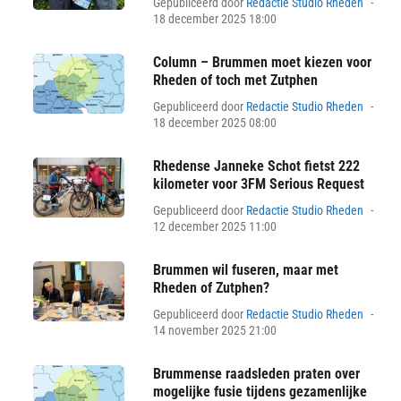
Pos
Gepubliceerd door
Redactie Studio Rheden
on
18 december 2025 18:00
Column – Brummen moet kiezen voor
Rheden of toch met Zutphen
Pos
Gepubliceerd door
Redactie Studio Rheden
on
18 december 2025 08:00
Rhedense Janneke Schot fietst 222
kilometer voor 3FM Serious Request
Pos
Gepubliceerd door
Redactie Studio Rheden
on
12 december 2025 11:00
Brummen wil fuseren, maar met
Rheden of Zutphen?
Pos
Gepubliceerd door
Redactie Studio Rheden
on
14 november 2025 21:00
Brummense raadsleden praten over
mogelijke fusie tijdens gezamenlijke