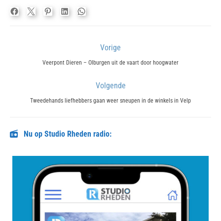
Bericht
Vorige
navigatie
Previous
Veerpont Dieren – Olburgen uit de vaart door hoogwater
post:
Volgende
Next
Tweedehands liefhebbers gaan weer sneupen in de winkels in Velp
post:
Nu op Studio Rheden radio: