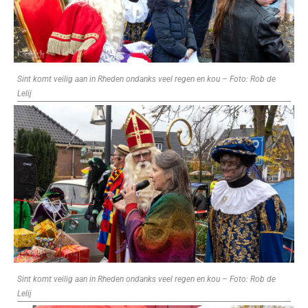
Sint komt veilig aan in Rheden ondanks veel regen en kou – Foto: Rob de
Lelij
Sint komt veilig aan in Rheden ondanks veel regen en kou – Foto: Rob de
Lelij