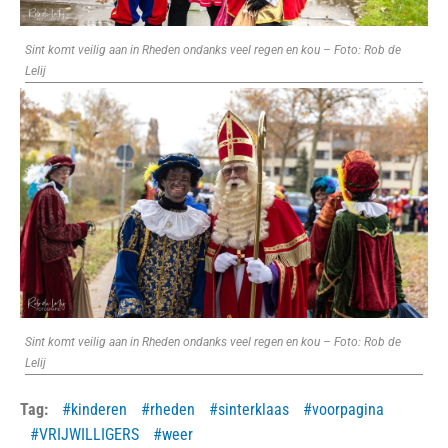
Sint komt veilig aan in Rheden ondanks veel regen en kou – Foto: Rob de
Lelij
Sint komt veilig aan in Rheden ondanks veel regen en kou – Foto: Rob de
Lelij
Tag:
kinderen
rheden
sinterklaas
voorpagina
VRIJWILLIGERS
weer