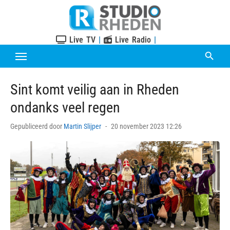
Skip
to
content
Live TV
|
Live Radio
|
Sint komt veilig aan in Rheden
ondanks veel regen
Posted
Gepubliceerd door
Martin Slijper
20 november 2023 12:26
on