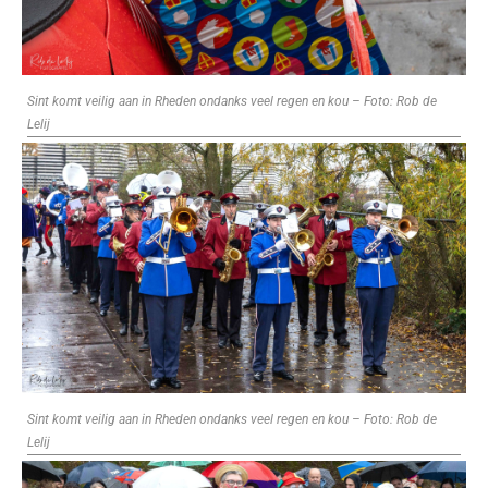
Sint komt veilig aan in Rheden ondanks veel regen en kou – Foto: Rob de
Lelij
Sint komt veilig aan in Rheden ondanks veel regen en kou – Foto: Rob de
Lelij