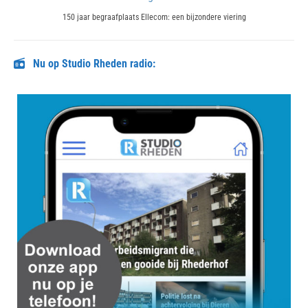
Next
150 jaar begraafplaats Ellecom: een bijzondere viering
post:
Nu op Studio Rheden radio: