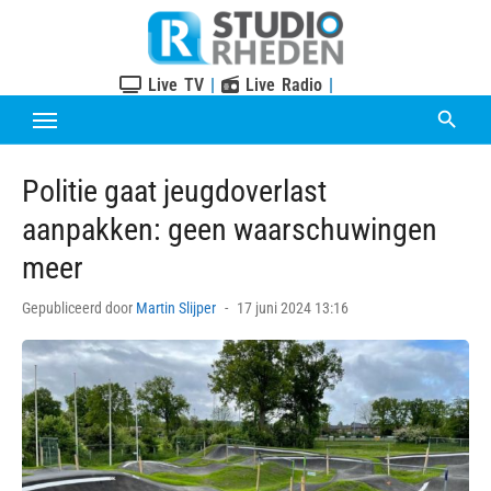
Skip
to
content
Live TV
|
Live Radio
|
Politie gaat jeugdoverlast
aanpakken: geen waarschuwingen
meer
Posted
Gepubliceerd door
Martin Slijper
17 juni 2024 13:16
on