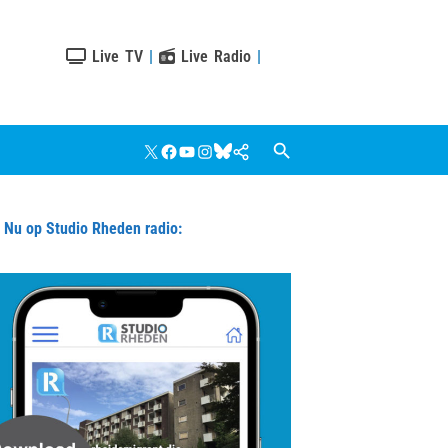
Live TV
|
Live Radio
|
X
Facebook
YouTube
Instagram
Bluesky
Google
Nieuws
u op Studio Rheden radio: