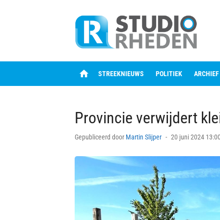
Skip
to
content
home
STREEKNIEUWS
POLITIEK
ARCHIEF
Provincie verwijdert kle
Posted
Gepubliceerd door
Martin Slijper
20 juni 2024 13:0
on