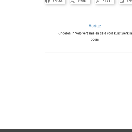
SHARE
TWEET
PIN IT
SH
Bericht
Vorige
Previous
Kinderen in Velp verzamelen geld voor kunstwerk in
navigatie
boom
post: