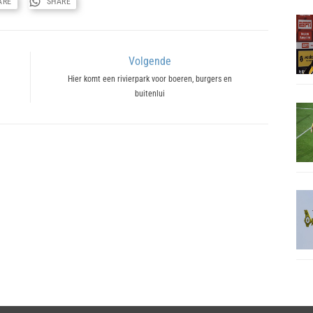
ARE
SHARE
Volgende
Next
Hier komt een rivierpark voor boeren, burgers en
buitenlui
post: