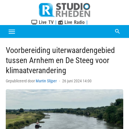
Skip
to
content
Live TV
|
Live Radio
|
Voorbereiding uiterwaardengebied
tussen Arnhem en De Steeg voor
klimaatverandering
Posted
Gepubliceerd door
Martin Slijper
26 juni 2024 14:00
on