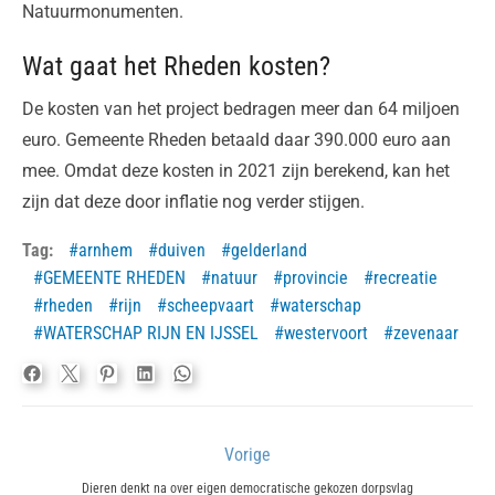
Natuurmonumenten.
Wat gaat het Rheden kosten?
De kosten van het project bedragen meer dan 64 miljoen
euro. Gemeente Rheden betaald daar 390.000 euro aan
mee. Omdat deze kosten in 2021 zijn berekend, kan het
zijn dat deze door inflatie nog verder stijgen.
Tag:
arnhem
duiven
gelderland
GEMEENTE RHEDEN
natuur
provincie
recreatie
rheden
rijn
scheepvaart
waterschap
WATERSCHAP RIJN EN IJSSEL
westervoort
zevenaar
Bericht
Vorige
navigatie
Previous
Dieren denkt na over eigen democratische gekozen dorpsvlag