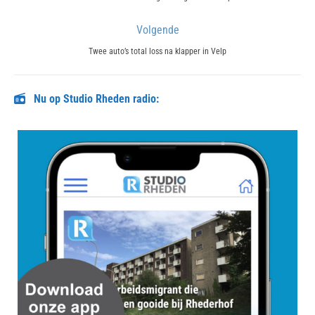
post:
Volgende
Next
Twee auto’s total loss na klapper in Velp
post:
Nu op Studio Rheden radio: