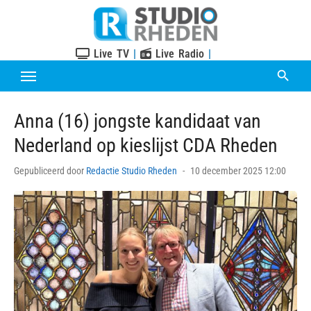
Skip
to
content
Live TV
|
Live Radio
|
Anna (16) jongste kandidaat van
Nederland op kieslijst CDA Rheden
Posted
Gepubliceerd door
Redactie Studio Rheden
10 december 2025 12:00
on