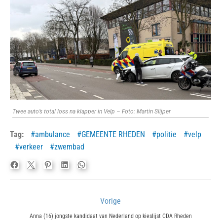
Twee auto’s total loss na klapper in Velp – Foto: Martin Slijper
Tag:
ambulance
GEMEENTE RHEDEN
politie
velp
verkeer
zwembad
Bericht
Vorige
navigatie
Previous
Anna (16) jongste kandidaat van Nederland op kieslijst CDA Rheden