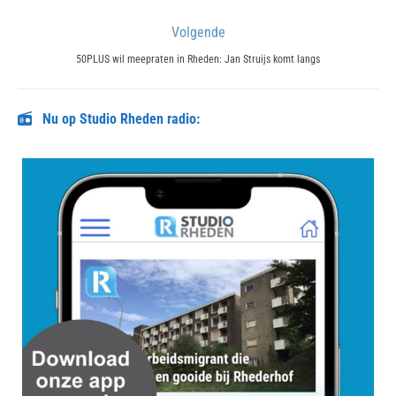
post:
Volgende
Next
50PLUS wil meepraten in Rheden: Jan Struijs komt langs
post:
Nu op Studio Rheden radio: