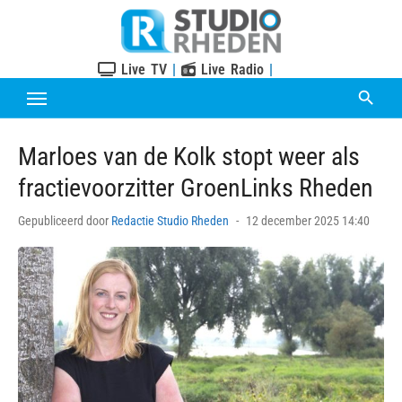
Skip
to
content
Live TV
|
Live Radio
|
Marloes van de Kolk stopt weer als
fractievoorzitter GroenLinks Rheden
Posted
Gepubliceerd door
Redactie Studio Rheden
12 december 2025 14:40
on