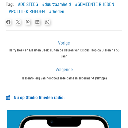
Tag:
DE STEEG
duurzaamheid
GEMEENTE RHEDEN
POLITIEK RHEDEN
rheden
Bericht
Vorige
navigatie
Previous
Harry Beek en Maarten Beek sluiten de deuren van Discus Tropica Dieren na 56
jaar
post:
Volgende
Next
Tassenrollerij van hoogbejaarde dame in supermarkt (filmpje)
post:
Nu op Studio Rheden radio: