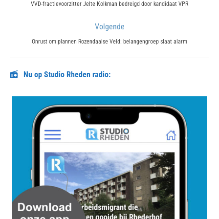
navigatie
Previous
VVD-fractievoorzitter Jelte Kolkman bedreigd door kandidaat VPR
post:
Volgende
Next
Onrust om plannen Rozendaalse Veld: belangengroep slaat alarm
post:
Nu op Studio Rheden radio: