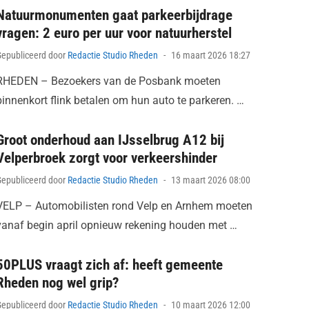
Natuurmonumenten gaat parkeerbijdrage
vragen: 2 euro per uur voor natuurherstel
Posted
Gepubliceerd door
Redactie Studio Rheden
16 maart 2026 18:27
on
RHEDEN – Bezoekers van de Posbank moeten
binnenkort flink betalen om hun auto te parkeren. …
Groot onderhoud aan IJsselbrug A12 bij
Velperbroek zorgt voor verkeershinder
Posted
Gepubliceerd door
Redactie Studio Rheden
13 maart 2026 08:00
on
VELP – Automobilisten rond Velp en Arnhem moeten
vanaf begin april opnieuw rekening houden met …
50PLUS vraagt zich af: heeft gemeente
Rheden nog wel grip?
Posted
Gepubliceerd door
Redactie Studio Rheden
10 maart 2026 12:00