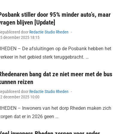
Posbank stiller door 95% minder auto’s, maar
vragen blijven [Update]
Posted
Gepubliceerd door
Redactie Studio Rheden
on
15 december 2025 18:15
RHEDEN – De afsluitingen op de Posbank hebben het
verkeer in het gebied sterk teruggebracht. …
Rhedenaren bang dat ze niet meer met de bus
kunnen reizen
Posted
Gepubliceerd door
Redactie Studio Rheden
on
12 december 2025 10:00
RHEDEN – Inwoners van het dorp Rheden maken zich
zorgen dat er in 2026 geen …
Veel inwoners Rheden zorgen voor ander,