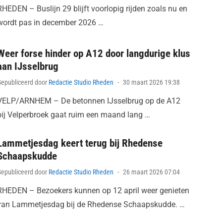
RHEDEN – Buslijn 29 blijft voorlopig rijden zoals nu en
wordt pas in december 2026 …
Weer forse hinder op A12 door langdurige klus
aan IJsselbrug
Posted
Gepubliceerd door
Redactie Studio Rheden
30 maart 2026 19:38
on
VELP/ARNHEM – De betonnen IJsselbrug op de A12
bij Velperbroek gaat ruim een maand lang …
Lammetjesdag keert terug bij Rhedense
Schaapskudde
Posted
Gepubliceerd door
Redactie Studio Rheden
26 maart 2026 07:04
on
RHEDEN – Bezoekers kunnen op 12 april weer genieten
van Lammetjesdag bij de Rhedense Schaapskudde. …