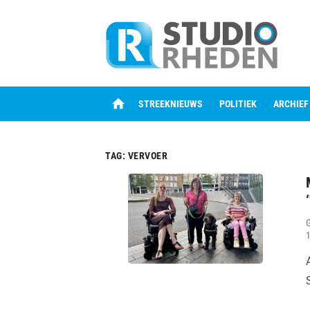
Skip
to
content
home
STREEKNIEUWS
POLITIEK
ARCHIEF
TAG:
VERVOER
1