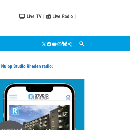
Live TV
|
Live Radio
|
X
Facebook
YouTube
Instagram
Bluesky
Google
Nieuws
u op Studio Rheden radio: