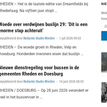
RHEDEN – Het is de laatste editie van Dreamfields bij
NI
Rhederlaag. Na vijftien jaar stopt …
Meld
hoog
Woede over verdwijnen buslijn 29: ‘Dit is een
enorme stap achteruit’
Posted
Gepubliceerd door
Redactie Studio Rheden
1 juli 2026 09:03
on
RHEDEN – De woede groeit in Rheden, Velp en
Doesburg. Honderden inwoners eisen dat buslijn …
Nieuwe dienstregeling voor bussen in de
gemeenten Rheden en Doesburg
Posted
Gepubliceerd door
Redactie Studio Rheden
16 juni 2026 08:33
on
RHEDEN / DOESBURG – Op 28 juni 2026 verandert er
veel in het busvervoer in …