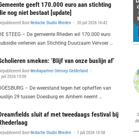
Gemeente geeft 170.000 euro aan stichting
die nog niet bestaat [update]
Posted
Gepubliceerd door
Redactie Studio Rheden
20 juli 2026 16:42
on
DE STEEG – De gemeente Rheden wil 170.000 euro
subsidie verlenen aan Stichting Duurzaam Vervoer …
Scholieren smeken: ‘Blijf van onze buslijn af’
Posted
Gepubliceerd door
Mediapartner Omroep Gelderland
on
 juli 2026 13:00
DOESBURG – De weerstand tegen het opheffen van
buslijn 29 tussen Doesburg en Arnhem neemt …
Dreamfields sluit af met tweedaags festival bij
S
Rh
Rhederlaag
Posted
Gepubliceerd door
Redactie Studio Rheden
1 juli 2026 10:58
on