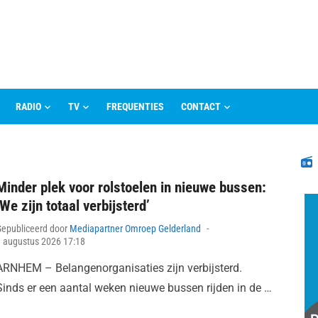
RADIO
TV
FREQUENTIES
CONTACT
N
Minder plek voor rolstoelen in nieuwe bussen:
‘We zijn totaal verbijsterd’
Posted
Gepubliceerd door
Mediapartner Omroep Gelderland
on
 augustus 2026 17:18
ARNHEM – Belangenorganisaties zijn verbijsterd.
Sinds er een aantal weken nieuwe bussen rijden in de …