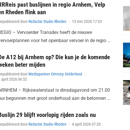
RRReis past buslijnen in regio Arnhem, Velp
en Rheden flink aan
Posted
Gepubliceerd door
Redactie Studio Rheden
13 mei 2026 17:33
on
REGIO – Vervoerder Transdev heeft de nieuwe
vervoerplannen voor het openbaar vervoer in de regio …
De A12 bij Arnhem op? Die kun je de komende
weken beter mijden
Posted
Gepubliceerd door
Mediapartner Omroep Gelderland
on
 april 2026 06:52
ARNHEM – Rijkswaterstaat is dinsdagavond om 21.00
uur begonnen met groot onderhoud aan de betonnen …
Buslijn 29 blijft voorlopig rijden zoals nu
Posted
Gepubliceerd door
Redactie Studio Rheden
4 april 2026 07:20
on