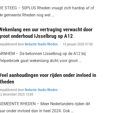
on
DE STEEG – 50PLUS Rheden vraagt zich hardop af of
de gemeente Rheden nog wel …
Wekenlang een uur vertraging verwacht door
groot onderhoud IJsselbrug op A12
Posted
Gepubliceerd door
Redactie Studio Rheden
15 januari 2026 07:00
on
ARNHEM – De betonnen IJsselbrug op de A12 bij
Velperbroek gaat wekenlang dicht voor groot …
Veel aanhoudingen voor rijden onder invloed in
Rheden
Posted
Gepubliceerd door
Redactie Studio Rheden
on
22 december 2025 13:00
GEMEENTE RHEDEN – Meer Nederlanders rijden dit
jaar onder invloed dan in heel 2024. Ook …